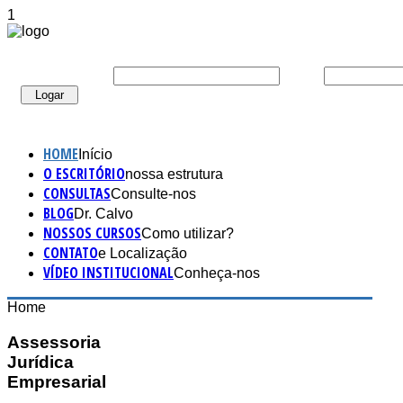
1
:
CPF/CNPJ/LOGIN
SENHA:
HOME
Início
O ESCRITÓRIO
nossa estrutura
CONSULTAS
Consulte-nos
BLOG
Dr. Calvo
NOSSOS CURSOS
Como utilizar?
CONTATO
e Localização
VÍDEO INSTITUCIONAL
Conheça-nos
Home
Assessoria
Jurídica
Empresarial