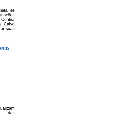
ais, se
ações
Confira
a Calvo
rar suas
LANOS
ualizam
s das